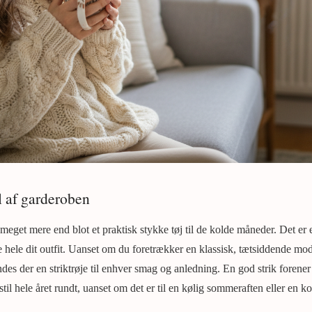
l af garderoben
 meget mere end blot et praktisk stykke tøj til de kolde måneder. Det er et
e hele dit outfit. Uanset om du foretrækker en klassisk, tætsiddende mo
indes der en striktrøje til enhver smag og anledning. En god strik foren
il hele året rundt, uanset om det er til en kølig sommeraften eller en ko