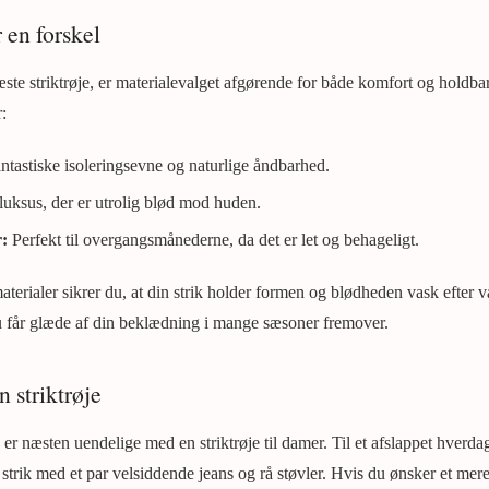
 en forskel
ste striktrøje, er materialevalget afgørende for både komfort og holdba
:
ntastiske isoleringsevne og naturlige åndbarhed.
luksus, der er utrolig blød mod huden.
:
Perfekt til overgangsmånederne, da det er let og behageligt.
aterialer sikrer du, at din strik holder formen og blødheden vask efter v
 du får glæde af din beklædning i mange sæsoner fremover.
n striktrøje
 er næsten uendelige med en striktrøje til damer. Til et afslappet hverd
rik med et par velsiddende jeans og rå støvler. Hvis du ønsker et mere 