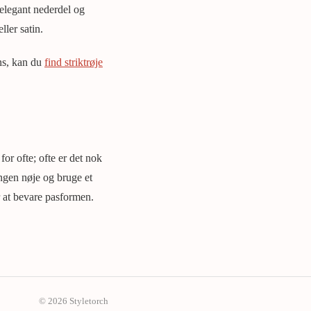
 elegant nederdel og
ller satin.
ns, kan du
find striktrøje
for ofte; ofte er det nok
ingen nøje og bruge et
r at bevare pasformen.
© 2026 Styletorch