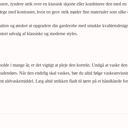
inere, tyndere strik over en klassisk skjorte eller kombinere den med en
ege med kontraster, hvor en grov strik møder fine materialer som silke e
iration og ønsker at opgradere din garderobe med smukke kvalitetsdesig
stort udvalg af klassiske og moderne styles.
 holde i mange år, er det vigtigt at pleje den korrekt. Undgå at vaske den 
g udendørs. Når den endelig skal vaskes, bør du altid følge vaskeanvisn
 uldvaskemiddel. Læg altid strikken fladt til tørre på et håndklæde fo