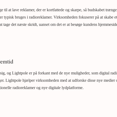
e til at lave reklamer, der er kortfattede og skarpe, så budskabet trænge
r typisk bruges i radioreklamer. Virksomheden fokuserer på at skabe et t
l at tage det næste skridt, uanset om det er at besøge kundens hjemmesid
.
remtid
ig, og Lightpole er på forkant med de nye muligheder, som digital radi
ger. Lightpole hjælper virksomheden med at udforske disse nye medier
tionelle radioreklamer og nye digitale lydplatforme.