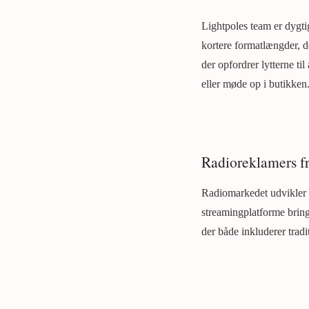
Lightpoles team er dygtig
kortere formatlængder, de
der opfordrer lytterne ti
eller møde op i butikken
Radioreklamers f
Radiomarkedet udvikler s
streamingplatforme brin
der både inkluderer tradi