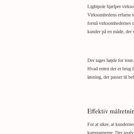
Lightpole hjælper virkso
Virksomhedens erfarne te
forstå virksomhedernes må
kunder på en måde, der
Der tages højde for tone,
Hvad enten der er brug f
løsning, der passer til b
Effektiv målretn
For at sikre, at kundern
kampagnerne. Der analyse