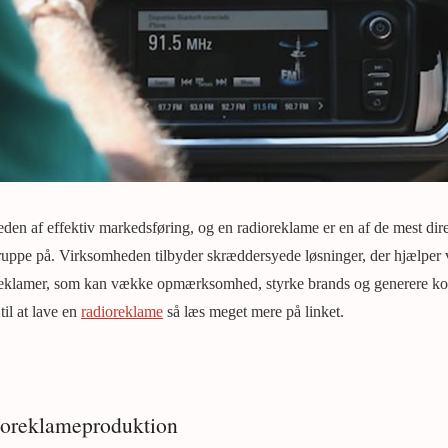
heden af effektiv markedsføring, og en radioreklame er en af de mest dir
gruppe på. Virksomheden tilbyder skræddersyede løsninger, der hjælper
eklamer, som kan vække opmærksomhed, styrke brands og generere konk
 til at lave en
radioreklame
så læs meget mere på linket.
ioreklameproduktion