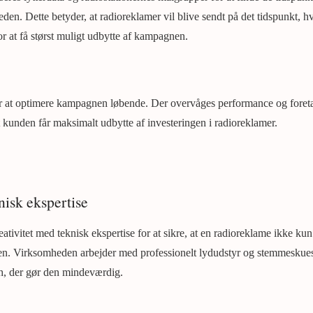
den. Dette betyder, at radioreklamer vil blive sendt på det tidspunkt, h
or at få størst muligt udbytte af kampagnen.
or at optimere kampagnen løbende. Der overvåges performance og fore
 at kunden får maksimalt udbytte af investeringen i radioreklamer.
nisk ekspertise
ativitet med teknisk ekspertise for at sikre, at en radioreklame ikke ku
en. Virksomheden arbejder med professionelt lydudstyr og stemmeskuesp
ch, der gør den mindeværdig.