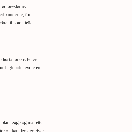
 radioreklame.
ed kunderne, for at
kte til potentielle
diostationens lyttere.
an Lightpole levere en
t planlægge og målrette
er og kanaler, der giver