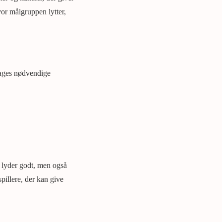
vor målgruppen lytter,
tages nødvendige
n lyder godt, men også
illere, der kan give