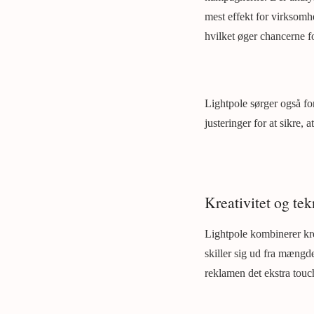
mest effekt for virksomhe
hvilket øger chancerne f
Lightpole sørger også f
justeringer for at sikre,
Kreativitet og tek
Lightpole kombinerer kre
skiller sig ud fra mængd
reklamen det ekstra tou