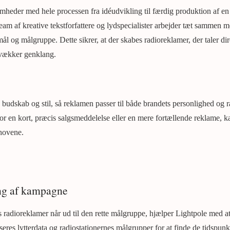
mheder med hele processen fra idéudvikling til færdig produktion af en
am af kreative tekstforfattere og lydspecialister arbejder tæt sammen m
l og målgruppe. Dette sikrer, at der skabes radioreklamer, der taler dire
 vækker genklang.
 budskab og stil, så reklamen passer til både brandets personlighed og ra
or en kort, præcis salgsmeddelelse eller en mere fortællende reklame, k
ehovene.
ing af kampagne
es radioreklamer når ud til den rette målgruppe, hjælper Lightpole med a
res lytterdata og radiostationernes målgrupper for at finde de tidspunkt