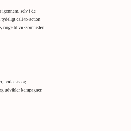
r igennem, selv i de
ydeligt call-to-action,
e, ringe til virksomheden
o, podcasts og
 og udvikler kampagner,